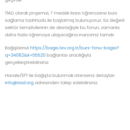
TİAD olarak projemizi, 7 meslek lisesi öğrencisine burs
sağlama taahhüdü ile başlatmış bulunuyoruz. Siz değerli
sektör temsilcilerinin de desteğiyle bu fonun, zamanla
daha fazla öğrenciye ulaşacağına inancımız tamdır.
Bağışlarınızı
https://bagis.tev.org.tr/burs-fonu-bagisi?
q=34082&k=55520
bağlantısı aracılığıyla
gerçekleştirebilirsiniz.
Havale/EFT ile bağışta bulunmak isterseniz detayları
info@tiad.org
adresinden talep edebilirsiniz.