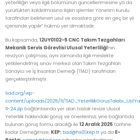
yeterliliğin veya ilgili bölümünün güncellenmesine ya da
yürürlükten kaldırılmasına ilişkin işlemler Yönetim Kurulu
tarafından belirlenen usul ve esaslara göre en geç bir yıl
içerisinde yapılır” hükmü yer almaktadır.
Bu kapsamda,
12UY0102-5 CNC Takım Tezgahları
Mekanik Servis Görevlisi Ulusal Yeterliliği
’nin
revizyon çalışması, aynı zamanda ilgili meslekte
yetkilendirilmiş sınav merkezi olan Takım Tezgahları
Sanayici ve İş İnsanları Derneği (TİAD) tarafından
gerçekleştirilmiştir.
tiad.org/wp-
content/uploads/2025/11/TIAD_YeterlilikGorusTalebi_UstY
11-24.zip
bağlantısında yer alan taslak revize Ulusal
Yeterlilik hakkındaki görüş ve önerilerinizi, yine bağlantıda
bulunan görüş formu aracılığı ile
12 Aralık 2025
tarihine
kadar Derneğimize,
KEP:
tiad@hs01.kep.tr
ya da
E-
Posta:
samet@tiad.org
adresine gönderilmesi