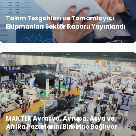
Takım Tezgahları ve Tamamlayıcı
Ekipmanları Sektör Raporu Yayınlandı
MAKTEK Avrasya, Avrupa, Asya ve
Afrika Pazarlarını Birbirine Bağlıyor