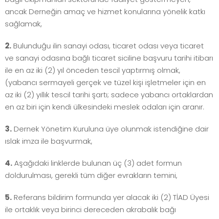
ancak Derneğin amaç ve hizmet konularına yönelik katkı
sağlamak,
2.
Bulunduğu ilin sanayi odası, ticaret odası veya ticaret
ve sanayi odasına bağlı ticaret siciline başvuru tarihi itibarı
ile en az iki (2) yıl önceden tescil yaptırmış olmak,
(yabancı sermayeli gerçek ve tüzel kişi işletmeler için en
az iki (2) yıllık tescil tarihi şartı; sadece yabancı ortaklardan
en az biri için kendi ülkesindeki meslek odaları için aranır.
3.
Dernek Yönetim Kuruluna üye olunmak istendiğine dair
ıslak imza ile başvurmak,
4.
Aşağıdaki linklerde bulunan üç (3) adet formun
doldurulması, gerekli tüm diğer evrakların temini,
5.
Referans bildirim formunda yer alacak iki (2) TİAD Üyesi
ile ortaklık veya birinci dereceden akrabalık bağı