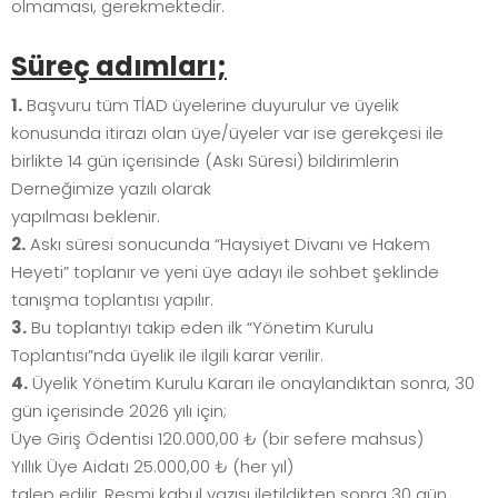
olmaması, gerekmektedir.
Süreç adımları;
1.
Başvuru tüm TİAD üyelerine duyurulur ve üyelik
konusunda itirazı olan üye/üyeler var ise gerekçesi ile
birlikte 14 gün içerisinde (Askı Süresi) bildirimlerin
Derneğimize yazılı olarak
yapılması beklenir.
2.
Askı süresi sonucunda “Haysiyet Divanı ve Hakem
Heyeti” toplanır ve yeni üye adayı ile sohbet şeklinde
tanışma toplantısı yapılır.
3.
Bu toplantıyı takip eden ilk “Yönetim Kurulu
Toplantısı”nda üyelik ile ilgili karar verilir.
4.
Üyelik Yönetim Kurulu Kararı ile onaylandıktan sonra, 30
gün içerisinde 2026 yılı için;
Üye Giriş Ödentisi 120.000,00 ₺ (bir sefere mahsus)
Yıllık Üye Aidatı 25.000,00 ₺ (her yıl)
talep edilir. Resmi kabul yazısı iletildikten sonra 30 gün