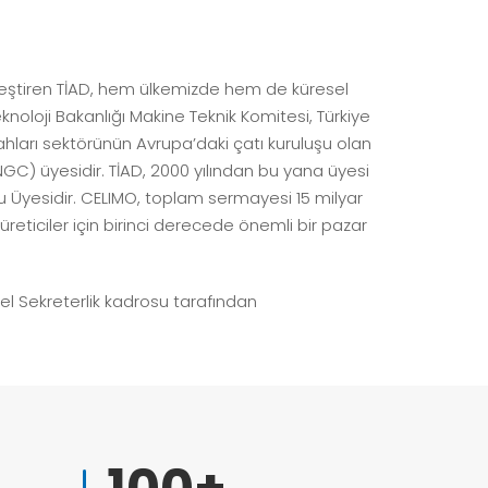
ekleştiren TİAD, hem ülkemizde hem de küresel
knoloji Bakanlığı Makine Teknik Komitesi, Türkiye
ahları sektörünün Avrupa’daki çatı kuruluşu olan
UNGC) üyesidir. TİAD, 2000 yılından bu yana üyesi
 Üyesidir. CELIMO, toplam sermayesi 15 milyar
reticiler için birinci derecede önemli bir pazar
nel Sekreterlik kadrosu tarafından