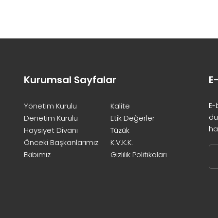
Kurumsal Sayfalar
E
Yönetim Kurulu
Kalite
E-
du
Denetim Kurulu
Etik Değerler
ha
Haysiyet Divanı
Tüzük
Önceki Başkanlarımız
K.V.K.K.
Ekibimiz
Gizlilik Politikaları