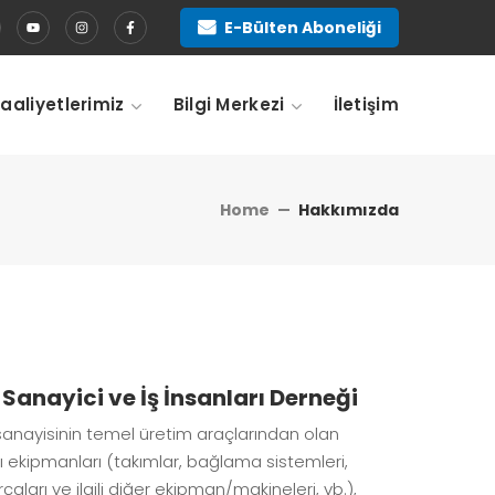
E-Bülten Aboneliği
Faaliyetlerimiz
Bilgi Merkezi
İletişim
Home
Hakkımızda
Sanayici ve İş İnsanları Derneği
 sanayisinin temel üretim araçlarından olan
 ekipmanları (takımlar, bağlama sistemleri,
aları ve ilgili diğer ekipman/makineleri, vb.),