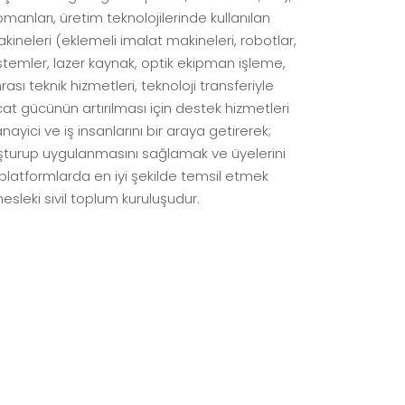
pmanları, üretim teknolojilerinde kullanılan
 makineleri (eklemeli imalat makineleri, robotlar,
emler, lazer kaynak, optik ekipman işleme,
nrası teknik hizmetleri, teknoloji transferiyle
at gücünün artırılması için destek hizmetleri
ayici ve iş insanlarını bir araya getirerek;
luşturup uygulanmasını sağlamak ve üyelerini
li platformlarda en iyi şekilde temsil etmek
sleki sivil toplum kuruluşudur.