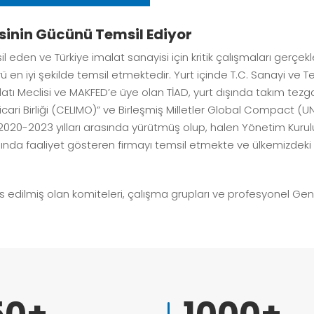
sinin Gücünü Temsil Ediyor
il eden ve Türkiye imalat sanayisi için kritik çalışmaları gerç
ü en iyi şekilde temsil etmektedir. Yurt içinde T.C. Sanayi ve Te
latı Meclisi ve MAKFED’e üye olan TİAD, yurt dışında takım tezg
Ticari Birliği (CELIMO)” ve Birleşmiş Milletler Global Compact (
20-2023 yılları arasında yürütmüş olup, halen Yönetim Kurulu
ında faaliyet gösteren firmayı temsil etmekte ve ülkemizdeki ü
esis edilmiş olan komiteleri, çalışma grupları ve profesyonel Ge