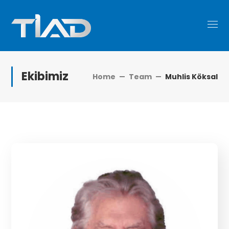
Ekibimiz
Home
Team
Muhlis Köksal