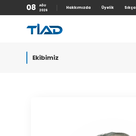
08
AĞU
Hakkımızda
Üyelik
Sıkça
2026
Ekibimiz