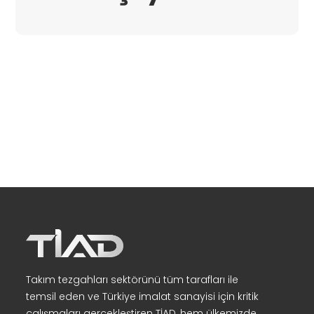
Takım tezgahları sektörünü tüm tarafları ile
temsil eden ve Türkiye imalat sanayisi için kritik
çalışmaları gerçekleştiren TİAD, hem ülkemizde