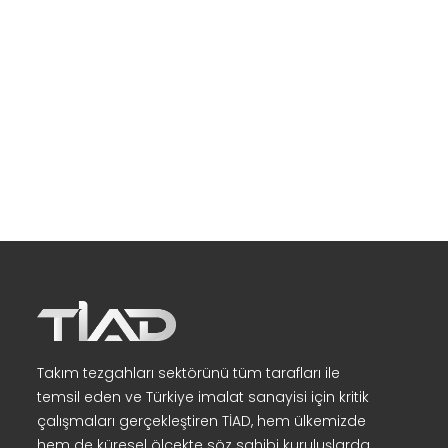
Takım tezgahları sektörünü tüm tarafları ile
temsil eden ve Türkiye imalat sanayisi için kritik
çalışmaları gerçekleştiren TİAD, hem ülkemizde
hem de küresel ölçekte söz sahibi kuruluşlarda