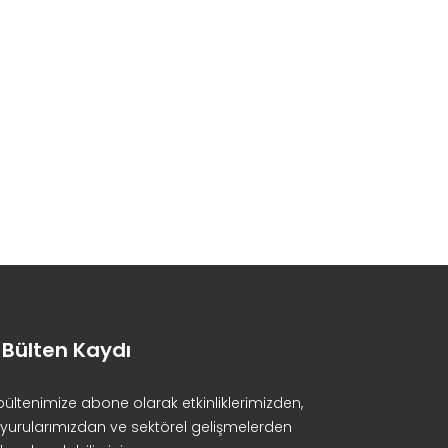
-Bülten Kaydı
bültenimize abone olarak etkinliklerimizden,
yurularımızdan ve sektörel gelişmelerden