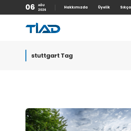
06
AĞU
Hakkımızda
Üyelik
Sıkça
2026
stuttgart Tag