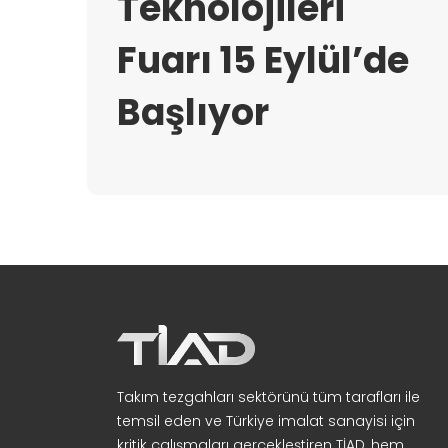
Teknolojileri
Fuarı 15 Eylül’de
Başlıyor
Takım tezgahları sektörünü tüm tarafları ile
temsil eden ve Türkiye imalat sanayisi için
kritik çalışmaları gerçekleştiren TİAD, hem