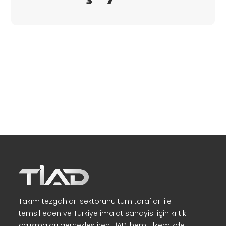
Takım tezgahları sektörünü tüm tarafları ile
temsil eden ve Türkiye imalat sanayisi için kritik
çalışmaları gerçekleştiren TİAD, hem ülkemizde