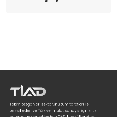
Takım tezgahları sektörünü tüm tarafları ile
temsil eden ve Türkiye imalat sanayisi için kritik
çalışmaları gerçekleştiren TİAD, hem ülkemizde