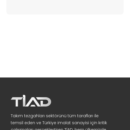
Takım tezgahları sektörünü tüm tarafları ile
temsil eden ve Türkiye imalat sanayisi için kritik
çalışmaları gerçekleştiren TİAD, hem ülkemizde