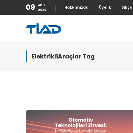
09
AĞU
Hakkımızda
Üyelik
Sıkça
2026
ElektrikliAraçlar Tag