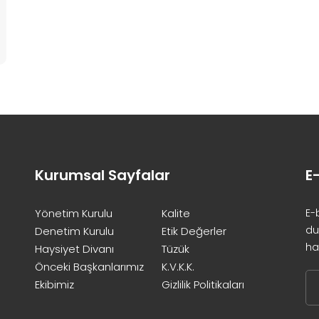
Kurumsal Sayfalar
E
Yönetim Kurulu
Kalite
E-
du
Denetim Kurulu
Etik Değerler
ha
Haysiyet Divanı
Tüzük
Önceki Başkanlarımız
K.V.K.K.
Ekibimiz
Gizlilik Politikaları