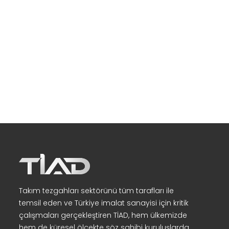
Takım tezgahları sektörünü tüm tarafları ile
temsil eden ve Türkiye imalat sanayisi için kritik
çalışmaları gerçekleştiren TİAD, hem ülkemizde
hem de küresel ölçekte söz sahibi kuruluşlarda