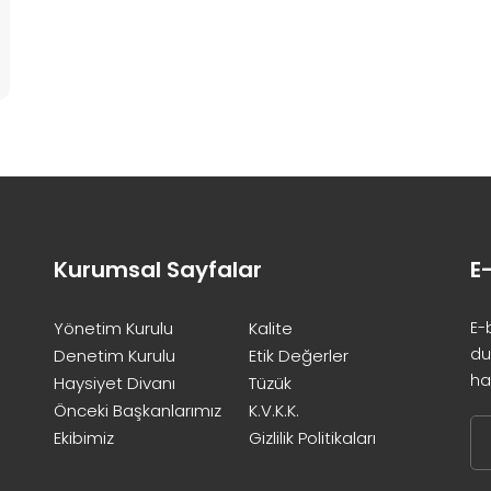
Kurumsal Sayfalar
E
Yönetim Kurulu
Kalite
E-
du
Denetim Kurulu
Etik Değerler
ha
Haysiyet Divanı
Tüzük
Önceki Başkanlarımız
K.V.K.K.
Ekibimiz
Gizlilik Politikaları