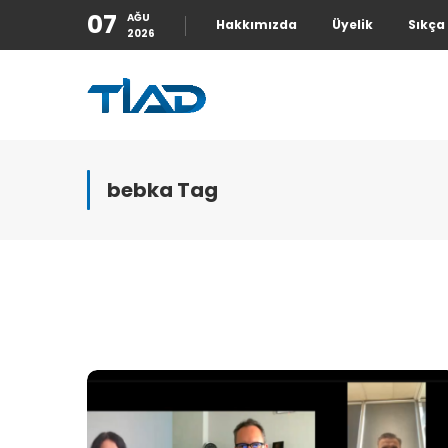
07
AĞU
Hakkımızda
Üyelik
Sıkça
2026
bebka Tag