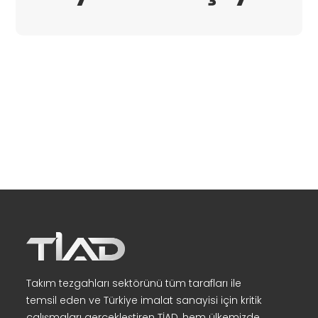
Takım tezgahları sektörünü tüm tarafları ile
temsil eden ve Türkiye imalat sanayisi için kritik
çalışmaları gerçekleştiren TİAD, hem ülkemizde